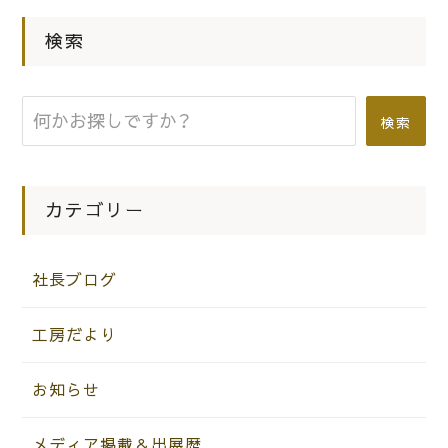
|
2020.10.27
社長ブログ
検索
桐たんす屋の社長ブログ やはりプロ
のカメラマンもこだわりの足袋（たび）
をはいていました。
検索
カテゴリー
社長ブログ
工房だより
お知らせ
メディア掲載＆出展歴