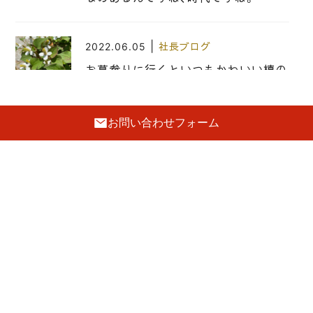
|
2022.06.05
社長ブログ
お墓参りに行くといつもかわいい槙の
木があります その下に綺麗などくだ
みのお花が咲いていました
前の記事
お問い合わせフォーム
こだわりのお車シリーズ 12月ご紹介する車は、
BMW525iです。
|
2012.11.13
社長ブログ
次の記事
励みになります、ありがとうございま
こだわり桐箪笥の社長ブログ 新年を迎えるよう
す。
に、玄関をお掃除しました。
|
2015.12.28
社長ブログ
こだわり桐箪笥の社長ブログ 今年も
検索
皆様大変お世話になりました、本当に
ありがとうございました。