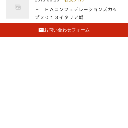
ＦＩＦＡコンフェデレーションズカッ
プ２０１３イタリア戦
お問い合わせフォーム
|
2019.07.17
社長ブログ
桐タンスの社長ブログ 大阪泉州桐箪
笥の岸和田市荒木町2－18－5の初音
家具のショールームはセコムに守られ
ています。
|
2022.11.23
社長ブログ
本物の私どもの桐箪笥の良さをどうや
前の記事
って、今の日本の方にわかっていただ
今日８月１９日は世界人道デー（World
けるのかが、今の大きな課題です。
Humanitarian Day）だそうです。
次の記事