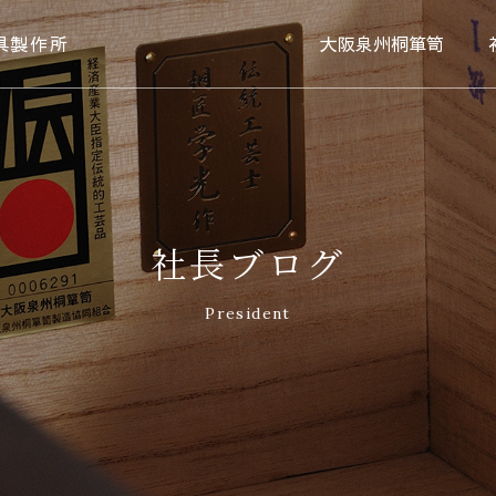
具製作所
大阪泉州桐箪笥
社長ブログ
President