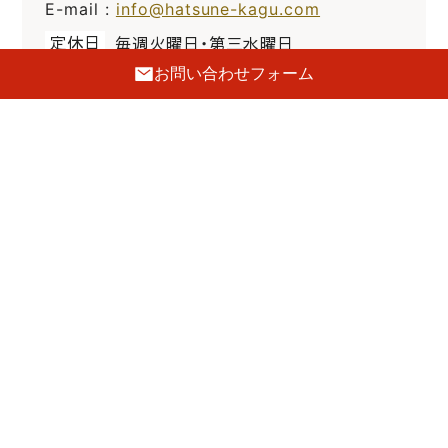
E-mail :
info@hatsune-kagu.com
定休日
毎週火曜日・第三水曜日
お問い合わせフォーム
駐車場
前側2台・裏側5台あり
GoogleMaps