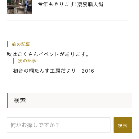
今年もやります！凄腕職人街
|
2013.10.15
工房だより
精巧なる桐たんすの設計図？
前の記事
秋はたくさんイベントがあります。
次の記事
|
2015.11.11
工房だより
初音の桐たんす工房だより 2016
11月は伝統的工芸品月間です
検索
検索