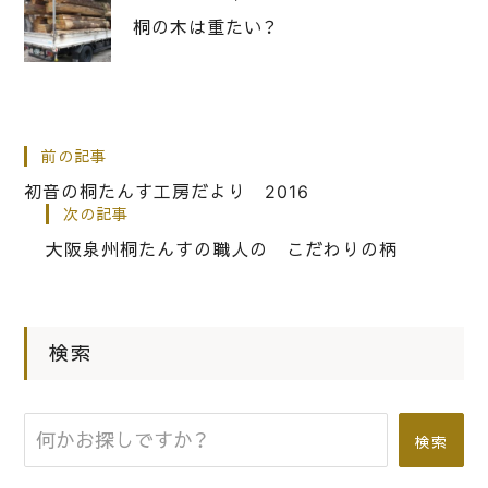
桐の木は重たい？
|
2018.09.22
工房だより
前の記事
工房も台風21号の被害とその復旧
初音の桐たんす工房だより 2016
次の記事
大阪泉州桐たんすの職人の こだわりの柄
|
2016.03.08
工房だより
大阪泉州桐箪笥 初音の桐たんすの工
房だより 素朴な彼のご紹介。
検索
検索