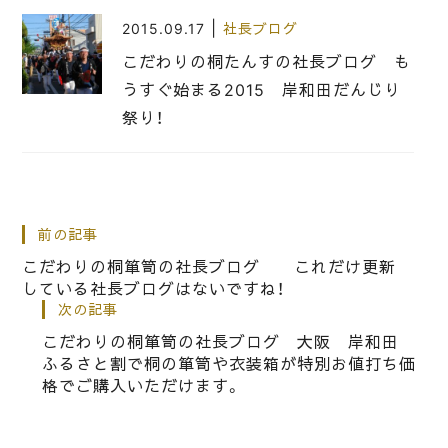
|
2015.09.17
社長ブログ
こだわりの桐たんすの社長ブログ も
うすぐ始まる2015 岸和田だんじり
祭り！
|
2019.06.29
社長ブログ
こだわりの桐箪笥の社長ブログ 5年
前の記事
前にお買い上げいただいた桐箪笥です
こだわりの桐箪笥の社長ブログ これだけ更新
が綺麗にお使いいただいてました。
している社長ブログはないですね！
次の記事
こだわりの桐箪笥の社長ブログ 大阪 岸和田
|
2017.09.03
社長ブログ
ふるさと割で桐の箪笥や衣装箱が特別お値打ち価
桐箪笥の社長ブログ 曳行責任者がし
格でご購入いただけます。
っかりやれるのも執行部のおかげ・・・