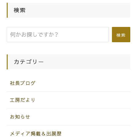
|
2016.02.11
社長ブログ
検索
こだわりの桐箪笥の社長ブログ 丁寧
さが伝わる桐たんすの洗いかえの拡大
検索
写真！
カテゴリー
社長ブログ
工房だより
お知らせ
メディア掲載＆出展歴