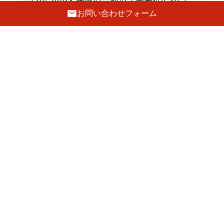
〒596-0004 大阪府岸和田市荒木町2-18-5
お問い合わせフォーム
072-443-8835
FAX.072-443-8837
E-mail :
info@hatsune-kagu.com
定休日
毎週火曜日・第三水曜日
駐車場
前側2台・裏側5台あり
GoogleMaps