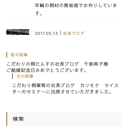
年輪の桐材の無垢板でお作りしていま
す。
|
2017.05.13
社長ブログ
桐箪笥の社長ブログ 入魂式お披露目
曳行にむけて新しくなった世話人会の
前の記事
襷と団扇（うちわ）
こだわりの桐たんすの社長ブログ 千家典子様
ご結婚記念日おめでとうございます。
次の記事
|
2022.12.16
社長ブログ
こだわり桐箪笥の社長ブログ カリモク マイス
桐箪笥の社長ブログ 凄腕職人街と日
ターのセミナーに出席させていただきました。
本の伝統的工芸品展が京阪百貨店守口
店8階大催事場で２０日火曜日まで開
催しています。
検索