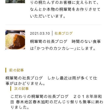
りの桐たんすのお客様に支えられて、
なんとか本物の桐箪笥をお作りさせて
いただいています。
|
2021.03.10
社長ブログ
桐箪笥の社長ブログ 時間のない食事
は「かつやのカツカレー」にします。
|
2013.01.11
社長ブログ
前の記事
岸城神社の岸和田戎神社に、ご参拝
桐箪笥の社長ブログ しかし最近は雨が多くて仕
事がはかどりません。
次の記事
|
2018.07.06
社長ブログ
こだわりの桐箪笥の社長ブログ ２０１８年岸和
田 春木地区春木旭町のだんじり祭りも無事に終わ
こだわりの桐箪笥の社長ブログ 本当
りました。