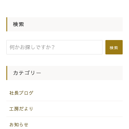
にいい桐箪笥を安く買えるには・・・・・・
|
2018.10.08
社長ブログ
検索
こだわりの桐箪笥の社長ブログ さす
がに松山家具（家具の松山）の桐たんす
は素晴らしいですね。
検索
カテゴリー
社長ブログ
工房だより
お知らせ