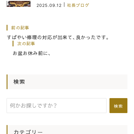
|
2025.09.12
社長ブログ
桐箪笥の社長ブログ 2025年 岸和
田だんじり祭りが始まります。
前の記事
すばやい修理の対応が出来て、良かったです。
次の記事
|
2023.10.23
社長ブログ
お盆お休み前に、
いい桐箪笥の材料になるには屋外で2
年余り雨にあてて乾かします。
検索
|
2012.08.08
社長ブログ
綺麗に直します。
検索
カテゴリー