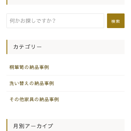
姫路市のA様に人気のカリモク家具を
お届けしました。
検索
|
2019.12.14
お知らせ
こだわりの桐箪笥の社長ブログ 傷ん
カテゴリー
だダイニングチェアー（食堂椅子）の座
面の張替の事例です。
桐箪笥の納品事例
洗い替えの納品事例
その他家具の納品事例
月別アーカイブ