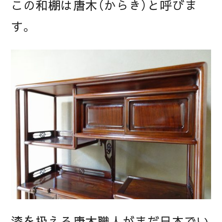
この和棚は唐木（からき）と呼びま
す。
漆を扱える唐木職人がまだ日本でい