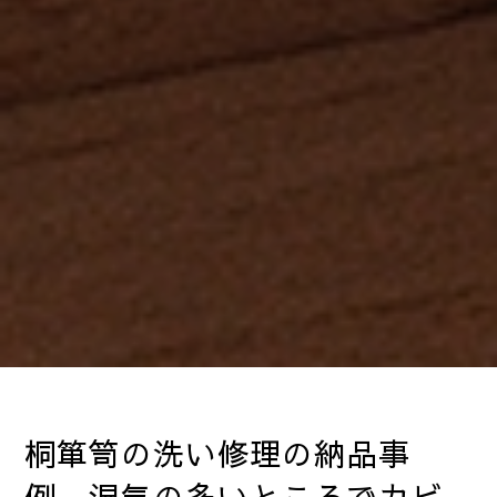
桐箪笥の洗い修理の納品事