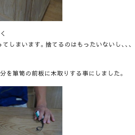
なく
てしまいます。捨てるのはもったいないし、、、
。
部分を箪笥の前板に木取りする事にしました。