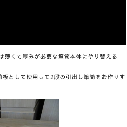
どは薄くて厚みが必要な箪笥本体にやり替える
前板として使用して2段の引出し箪笥をお作りす
。