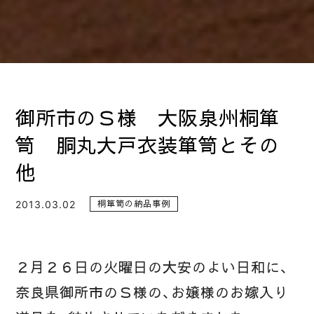
御所市のＳ様 大阪泉州桐箪
笥 胴丸大戸衣装箪笥とその
他
2013.03.02
桐箪笥の納品事例
２月２６日の火曜日の大安のよい日和に、
奈良県御所市のＳ様の、お嬢様のお嫁入り