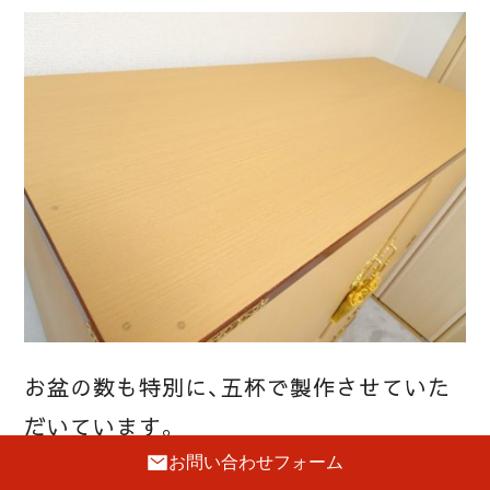
お盆の数も特別に、五杯で製作させていた
だいています。
お問い合わせフォーム
最高品質の壷盆と言うデザインの丸く削り