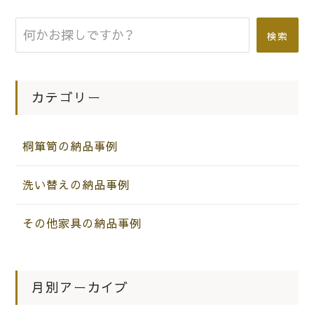
|
2012.11.08
お知らせ
検索
神戸市Ｓ様 大阪泉州桐箪笥 総桐天
地丸七宝台衣装箪笥をお届けいたしま
した。
カテゴリー
|
2013.07.12
社長ブログ
桐箪笥の納品事例
泉州警備保障株式会社の応接室に桐の
別誂えの神棚を納めさせていただきま
洗い替えの納品事例
した。
その他家具の納品事例
月別アーカイブ