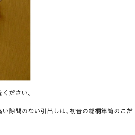
覧ください。
高い隙間のない引出しは、初音の総桐箪笥のこだ