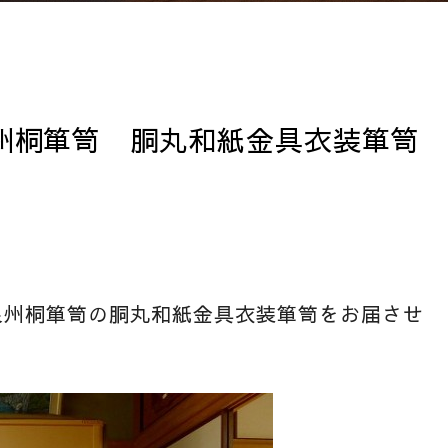
州桐箪笥 胴丸和紙金具衣装箪笥
泉州桐箪笥の胴丸和紙金具衣装箪笥をお届させ