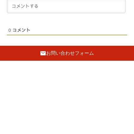
0
コメント
お問い合わせフォーム
関連記事
|
2019.12.27
お知らせ
日本のこだわりの桐箪笥の納品事例
とてもいい大阪泉州桐箪笥の胴丸型の
桐箪笥をお届けさせていただきまし
た。