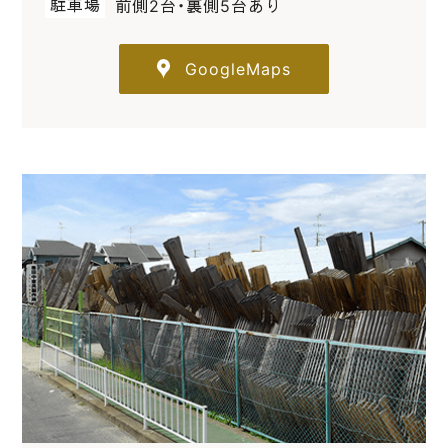
駐車場
前側2台・裏側5台あり
GoogleMaps