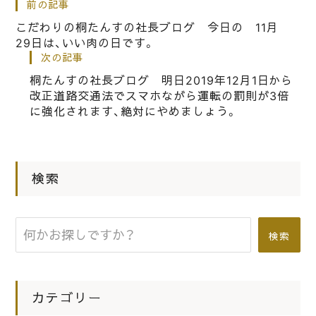
前の記事
こだわりの桐箪笥の社長ブログ お盆
こだわりの桐たんすの社長ブログ 今日の 11月
休みも終わり、今日から秋の桐箪笥の
29日は、いい肉の日です。
シーズンに向かいます。
次の記事
桐たんすの社長ブログ 明日2019年12月1日から
改正道路交通法でスマホながら運転の罰則が3倍
|
2019.11.29
社長ブログ
に強化されます、絶対にやめましょう。
桐たんすの社長ブログ 秋の紅葉と言
ってもなかなか休みがなくて、りんく
う プレミアム アウトレットの紅葉
検索
です。
検索
カテゴリー