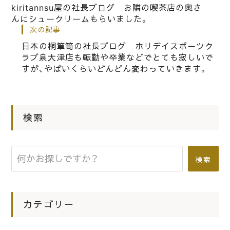
kiritannsu屋の社長ブログ お隣の喫茶店の奥さ
んにシュークリームもらいました。
|
2019.06.28
社長ブログ
次の記事
こだわりの桐箪笥の社長ブログ 古い
日本の桐箪笥の社長ブログ ホリデイスポーツク
桐箪笥の洗い修理ですが古い金具を磨
ラブ泉大津店も転勤や卒業などでとても寂しいで
いてメッキ直しします。
すが、やばいくらいどんどん変わっていきます。
|
2020.03.09
社長ブログ
検索
日本の桐箪笥の社長ブログ 3月3日
お雛祭りが終わってしまいましたが、
実はこれが大好きなんです。
検索
カテゴリー