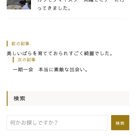
ってきました。
|
2020.12.09
社長ブログ
桐箪笥屋の社長ブログ 綺麗な油単
前の記事
（桐たんす用のカバー）をお作りしまし
美しいばらを育てておられすごく綺麗でした。
た。
次の記事
一期一会 本当に素敵な出会い。
|
2015.04.29
社長ブログ
4月の初音の家具 桐箪笥のお客様の
こだわりのお車シリーズ、今回はフォ
検索
ルクスワーゲンのご紹介！
検索
|
2012.05.26
社長ブログ