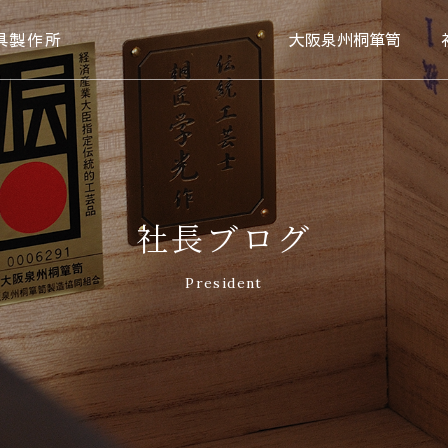
具製作所
大阪泉州桐箪笥
社長ブログ
President