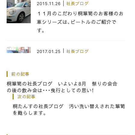
|
2015.11.26
社長ブログ
１１月のこだわり桐箪笥のお客様のお
車シリーズは、ビートルのご紹介で
す。
|
2017.01.25
社長ブログ
こだわりの桐箪笥の社長ブログ ２０
１７年の1月のこだわりのお車シリー
前の記事
ズは、アウディの紹介です。
桐箪笥の社長ブログ いよいよ8月 祭りの会合
の後の飲み会は・・・曳行としての思い！
次の記事
|
2020.06.16
社長ブログ
桐たんすの社長ブログ 汚い洗い替えされた箪笥
泉州桐たんすの社長ブログ 今年の9
を甦らします。
月の岸和田の春木地区のだんじり祭は
自粛の方向です。