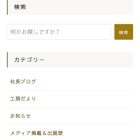
検索
|
2017.08.06
社長ブログ
こだわりの桐たんす 社長ブログ た
またま偶然！えー似すぎのホイールと
検索
ナンバー(笑)
カテゴリー
社長ブログ
工房だより
お知らせ
メディア掲載＆出展歴