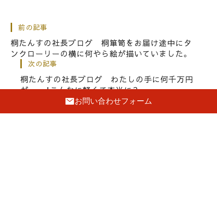
|
2019.02.12
社長ブログ
前の記事
桐たんすの社長ブログ カリモク家具
桐たんすの社長ブログ 桐箪笥をお届け途中にタ
のソファー分解できますが、固くてい
ンクローリーの横に何やら絵が描いていました。
次の記事
いかげにしてください。
桐たんすの社長ブログ わたしの手に何千万円
が・・・・！こんなに軽くて本当に？
|
2023.02.02
社長ブログ
お問い合わせフォーム
池田泉州銀行様が発刊されているトイ
ロカルチャーのナンバー１７８号 ２
検索
０２３年春号に私どもの桐箪笥職人
伝統工芸士 田中美志樹が紹介されま
した。
検索