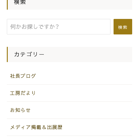
|
2016.05.04
社長ブログ
検索
こだわり桐たんすの社長ブログ 5月
のホリデイスポーツクラブ泉大津店に
検索
は、今年も桐の花がご覧いただけま
す。
カテゴリー
社長ブログ
工房だより
お知らせ
メディア掲載＆出展歴