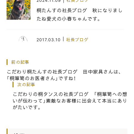
|
2024.11.09
社長ブログ
桐たんすの社長ブログ 秋になりまし
たね愛犬の小春ちゃんです。
|
2017.03.10
社長ブログ
こだわりの 桐たんす の社長ぶろぐ
「ほんま よくまぁ色んな事書けるも
前の記事
んやな」ほっとけ・・
こだわり桐たんすの社長ブログ 田中家具さんは、
「桐箪笥のお医者さん」ですね！
次の記事
|
2026.03.12
社長ブログ
こだわりの桐タンスの社長ブログ 「桐箪笥への想
桐箪笥の社長ブログ 今では台数も少
いが伝わって」素敵なお客様に出会えて本当にあり
なくなってきたゼロクラウンとの出会
がたいです。
いです。