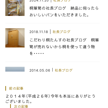
|
2024.11.20
社長ブログ
桐箪笥の社長ブログ 納品に伺ったら
おいしいパンをいただきました。
|
2018.11.18
社長ブログ
こだわり桐たんすの社長ブログ 桐箪
笥が売れないから桐を使って違う物
を・・・・・
|
2014.05.06
社長ブログ
昨日の雨でちょっと綺麗な泉州の山の
景色
前の記事
２０１４年（平成２６年）今年も本当にありがとう
ございました。
|
2021.05.08
社長ブログ
次の記事