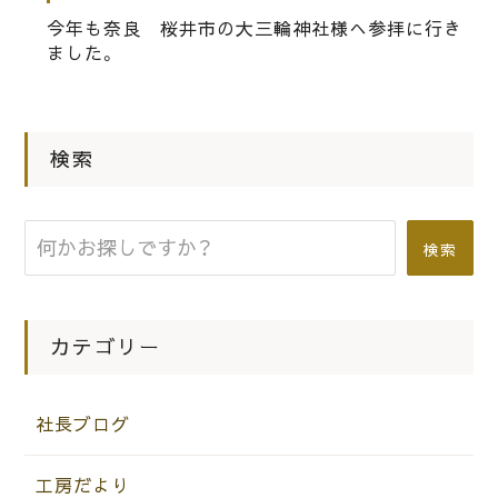
大阪府 岸和田市の伝統工芸と言えば
今年も奈良 桜井市の大三輪神社様へ参拝に行き
唯一 「大阪泉州桐箪笥の初音の桐箪
ました。
笥」です。
|
2015.01.01
社長ブログ
検索
２０１５年 元旦 明けましておめで
とうございます。
検索
カテゴリー
社長ブログ
工房だより