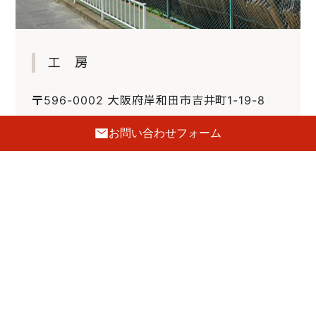
工 房
〒596-0002 大阪府岸和田市吉井町1-19-8
072-443-5691
お問い合わせフォーム
FAX.072-443-5692
E-mail :
tanaka@hatsune-kagu.com
定休日
日曜・祝日
駐車場
4台あり
GoogleMaps