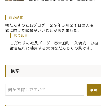
桐タンス屋の社長ブログ 素敵なプレ
ゼント ひこにゃんのキーホルダー
ありがとうございます。
前の記事
桐たんすの社長ブログ ２９年５月２１日の入魂
式に向けて縁起がいいことがおきました。
|
2015.10.08
社長ブログ
次の記事
こだわりの桐箪笥の社長ブログ 芦屋
こだわりの社長ブログ 春木旭町 入魂式 お披
の自動販売機は・・・高級！
露目曳行に使用する大切なだんじりの駒です。
|
2017.05.06
社長ブログ
桐たんすの社長ブログ ５月２１日の
検索
春木旭町のだんじりの入魂式とお披露
目曳行の曳行コースと時間をお知らせ
いたします。
検索