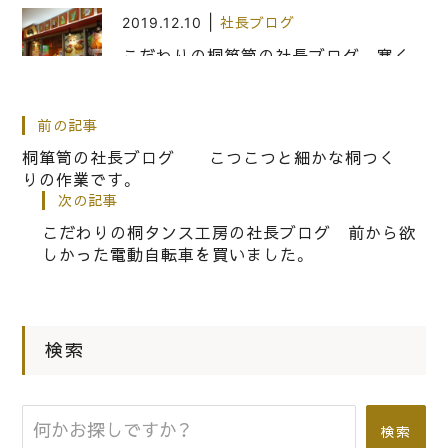
|
2019.12.10
社長ブログ
こだわりの桐箪笥の社長ブログ 寒く
なってきたら風邪に負けない体力をつ
けるには、大好きなとんかつ「かつ喜」
前の記事
をご紹介しましょう。
桐箪笥の社長ブログ こつこつと細かな桐つく
りの作業です。
次の記事
|
2017.05.12
社長ブログ
こだわりの桐タンス工房の社長ブログ 前から欲
桐箪笥の社長ブログ 春木旭町の曳行
しかった電動自転車を買いました。
についての駐車禁止のお願いの張り紙
と警備についての各ポジションの現地
確認を行いました。
検索
|
2021.03.05
社長ブログ
桐箪笥屋の社長ブログ iPhoneはア
検索