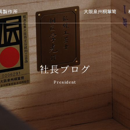
具製作所
大阪泉州桐箪笥
社長ブログ
President