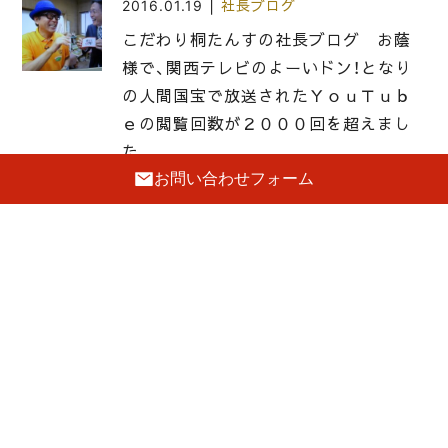
|
2016.01.19
社長ブログ
こだわり桐たんすの社長ブログ お蔭
様で、関西テレビのよーいドン！となり
の人間国宝で放送されたＹｏｕＴｕｂ
ｅの閲覧回数が２０００回を超えまし
た。
お問い合わせフォーム
|
2017.05.11
社長ブログ
こだわりの桐たんすの社長ブログ サ
イゼリヤのこんな場面に遭遇しまし
た。
|
2014.09.20
社長ブログ
2014年岸和田だんじり祭りが終わっ
た途端にもう秋のお彼岸ですね。