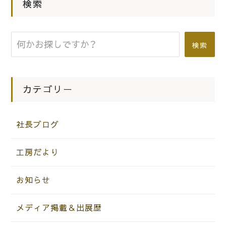
間口で搬入しずらいカリモクのソファ
検索
ーはこの様に分割することができま
す。
検索
|
2013.06.14
社長ブログ
綺麗なアレンジメントのお花ありがと
カテゴリー
うございます。
社長ブログ
工房だより
お知らせ
メディア掲載＆出展歴