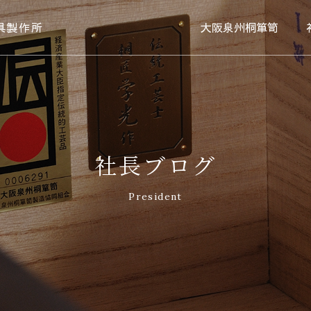
具製作所
大阪泉州桐箪笥
社長ブログ
President