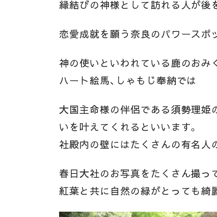
縁結びの神様として訪れる人が後
恋愛成就を願う奈良のパワースポ
神の使いといわれている鹿のおみ
ハート絵馬、しゃもじ奉納では
大国主命様の伴侶である須勢理姫の
いを叶えてくれるといいます。
社殿内の壁にはたくさんの有名人
春日大社のお写真をたくさん撮っ
紅葉と共に自然の緑がとっても綺