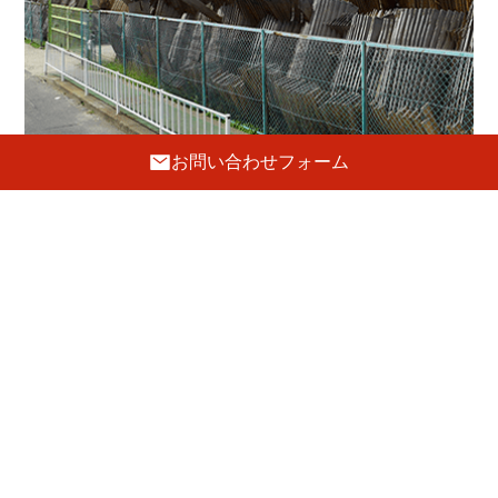
お問い合わせフォーム
工 房
〒596-0002 大阪府岸和田市吉井町1-19-8
072-443-5691
FAX.072-443-5692
E-mail :
tanaka@hatsune-kagu.com
定休日
日曜・祝日
駐車場
4台あり