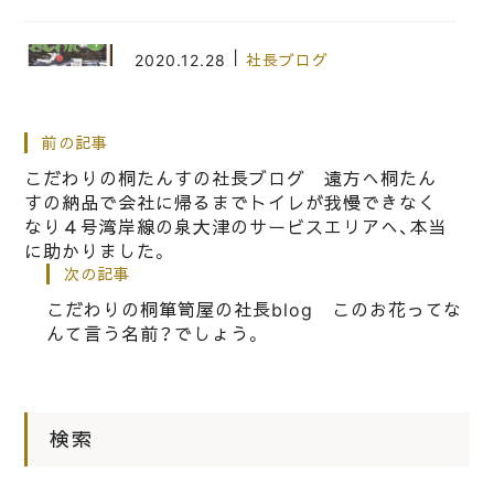
|
2020.12.28
社長ブログ
岸和田市の広報 きしわだ1月号に岸
和田ビジネスサポート（キシビズ）様の
前の記事
記事に私どもが掲載されました。
こだわりの桐たんすの社長ブログ 遠方へ桐たん
すの納品で会社に帰るまでトイレが我慢できなく
なり４号湾岸線の泉大津のサービスエリアへ、本当
|
2023.07.21
社長ブログ
に助かりました。
桐箪笥を洗うことはそう簡単ではあり
次の記事
ません。
こだわりの桐箪笥屋の社長blog このお花ってな
んて言う名前？でしょう。
|
2020.04.19
社長ブログ
日本の桐箪笥屋の社長ブログ 全然だ
検索
めですね、もっともっと大阪泉州桐箪
笥の良さをお伝えしないと！