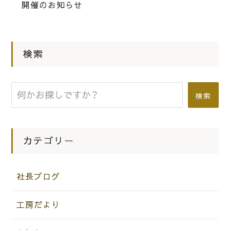
仕事はさせていただいています。
開催のお知らせ
|
2017.06.23
お知らせ
検索
お知らせ☆6月24日(土)にNHKで関西
はもっとおもしろいえぇトコが放送さ
れます。
検索
カテゴリー
社長ブログ
工房だより