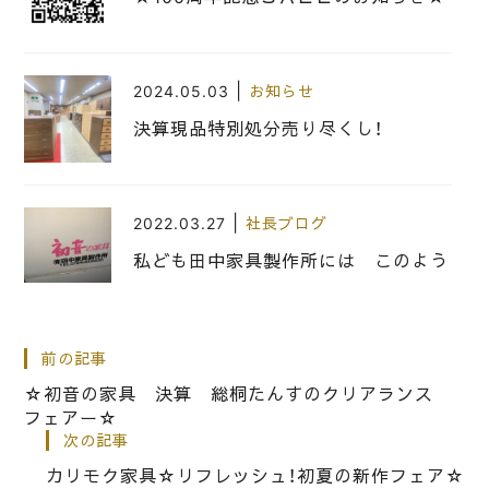
|
2024.05.03
お知らせ
決算現品特別処分売り尽くし！
|
2022.03.27
社長ブログ
私ども田中家具製作所には このよう
な 懐かしい お荷出し の 歴史が
ございます
前の記事
☆初音の家具 決算 総桐たんすのクリアランス
|
2018.09.17
お知らせ
フェアー☆
桐箪笥の社長ブログ 従来のお客様や
次の記事
初めて来られるお客様、ご心配なくお
カリモク家具☆リフレッシュ！初夏の新作フェア☆