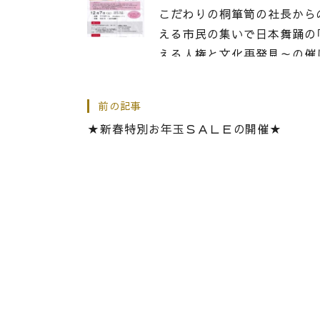
こだわりの桐箪笥の社長から
える市民の集いで日本舞踊の
える人権と文化再発見～の催
|
2014.01.27
お知らせ
前の記事
新しいバナーを追加いたしま
★新春特別お年玉ＳＡＬＥの開催★
|
2019.01.31
お知らせ
快適コーディネートフェア★