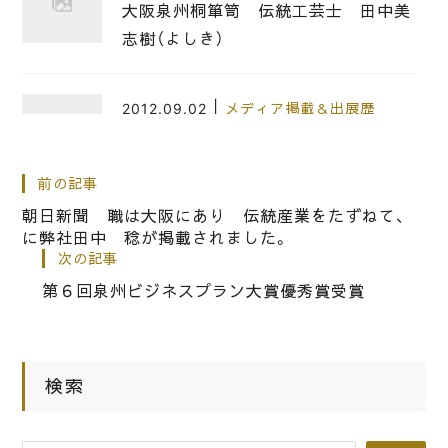
大阪泉州桐箪笥 伝統工芸士 田中美
志樹（よしき）
|
2012.09.02
メディア掲載＆出展歴
岸和田ブランド 大阪泉州桐箪笥 ㈱
田中家具製作所 紹介ムービー
前の記事
朝日新聞 職は大阪にあり 伝統産業をたずねて、
に弊社田中 稔が掲載されました。
|
2010.04.21
メディア掲載＆出展歴
次の記事
第1回 岸和田ブランド に、認定され
第６回泉州ビジネスプラン大賞優秀賞受賞
ました。
|
2005.12.15
メディア掲載＆出展歴
検索
「伝統とくらし」 に大阪泉州桐箪
笥 田中稔の記事が掲載されました。