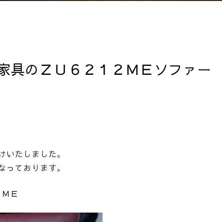
家具のＺＵ６２１２ＭＥソファー
けいたしました。
なっております。
２ＭＥ