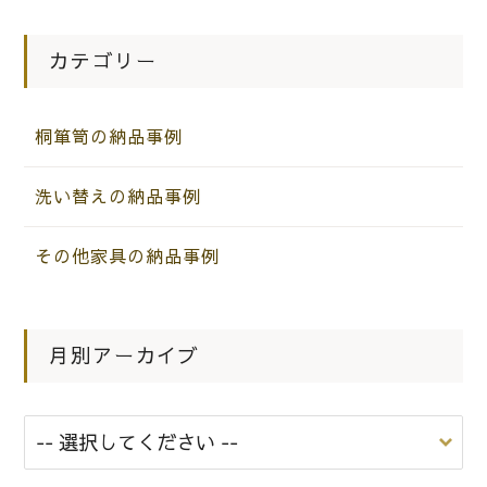
|
2013.01.21
お知らせ
岸和田市のＡ様 パモウナＣＹ－９０
カテゴリー
とソファー
桐箪笥の納品事例
|
2021.11.30
お知らせ
新築の待合室に ラクテの応接セット
洗い替えの納品事例
(ソファーセット)をお届けいたしまし
た。
その他家具の納品事例
月別アーカイブ