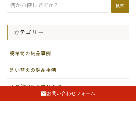
貝塚市のＨ様にカリモクのソファー
検索
（ＺＴ6812）をお届けいたしました。
カテゴリー
|
2015.03.07
お知らせ
茨木市のＹ様にkarimoku家具のソフ
ァーをお届けしました。
桐箪笥の納品事例
洗い替えの納品事例
その他家具の納品事例
お問い合わせフォーム
月別アーカイブ