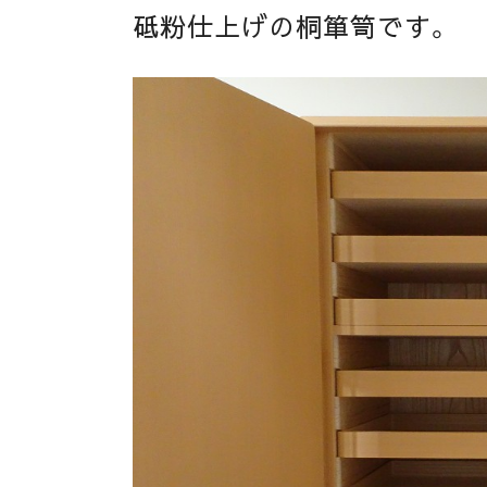
砥粉仕上げの桐箪笥です。