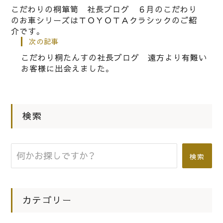
こだわりの桐箪笥 社長ブログ ６月のこだわり
のお車シリーズはＴＯＹＯＴＡクラシックのご紹
|
2015.06.04
社長ブログ
介です。
次の記事
桐たんすの社長ブログ 6月の工房の
こだわり桐たんすの社長ブログ 遠方より有難い
様子をご紹介いたします。
お客様に出会えました。
|
2017.06.29
社長ブログ
こだわりの桐たんすの社長ブログ だ
検索
んじり屋の村雨等をいただきました。
検索
カテゴリー