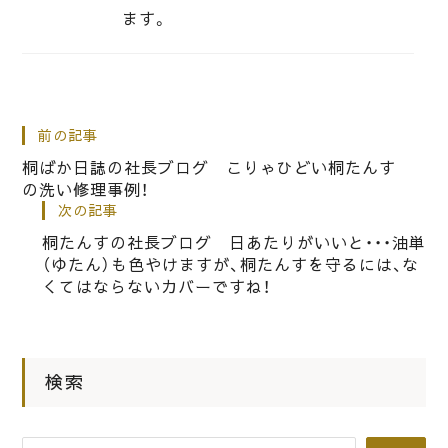
ます。
|
2021.07.17
社長ブログ
伝統の桐箪笥をお作りするのはとても
前の記事
大変な作業があります
桐ばか日誌の社長ブログ こりゃひどい桐たんす
の洗い修理事例！
次の記事
|
2023.01.24
社長ブログ
桐たんすの社長ブログ 日あたりがいいと・・・油単
さすが名古屋からお越しになられたお
（ゆたん）も色やけますが、桐たんすを守るには、な
客様から金しゃちのお菓子をいただき
くてはならないカバーですね！
ました。
|
2017.07.28
社長ブログ
検索
桐箪笥の社長ブログ 9月岸和田だん
じり祭にむけて・・・