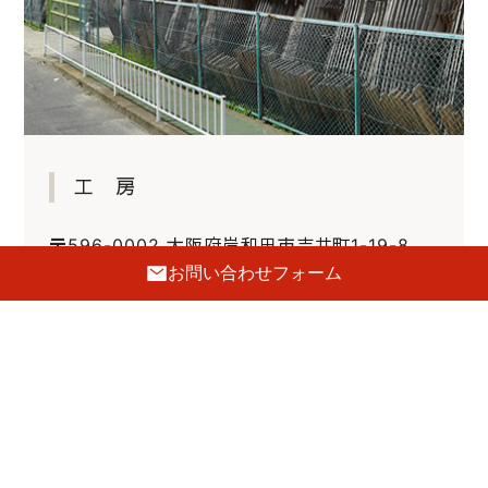
工 房
〒596-0002 大阪府岸和田市吉井町1-19-8
お問い合わせフォーム
072-443-5691
FAX.072-443-5692
E-mail :
tanaka@hatsune-kagu.com
定休日
日曜・祝日
駐車場
4台あり