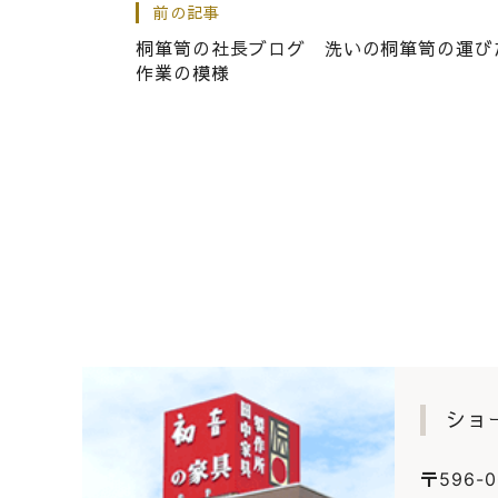
桐たんすの社長ブログ 岸和
前の記事
す。
桐箪笥の社長ブログ 洗いの桐箪笥の運び
作業の模様
|
2015.07.10
社長ブログ
こだわりの桐箪笥の社長ブロ
ショ
〒596-