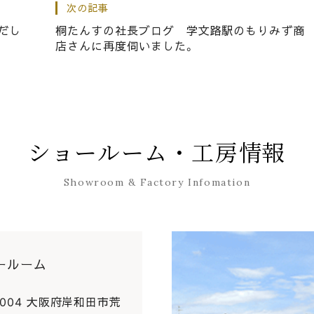
田の銘菓といえば「だんじり屋」のだんじりまんじゅうで
次の記事
だし
桐たんすの社長ブログ 学文路駅のもりみず商
店さんに再度伺いました。
グ こだわりの桐箪笥の洗いの模様です。
ショールーム・工房情報
Showroom & Factory Infomation
ールーム
0004 大阪府岸和田市荒