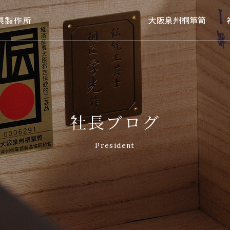
具製作所
大阪泉州桐箪笥
社長ブログ
President