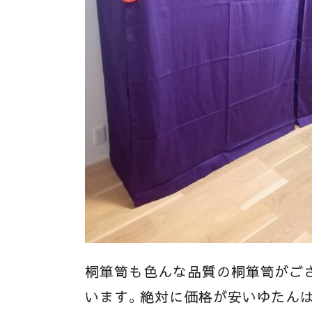
桐箪笥も色んな品質の桐箪笥がご
います。絶対に価格が安いゆたん