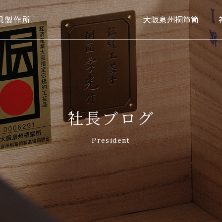
具製作所
大阪泉州桐箪笥
社長ブログ
President