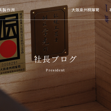
具製作所
大阪泉州桐箪笥
社長ブログ
President