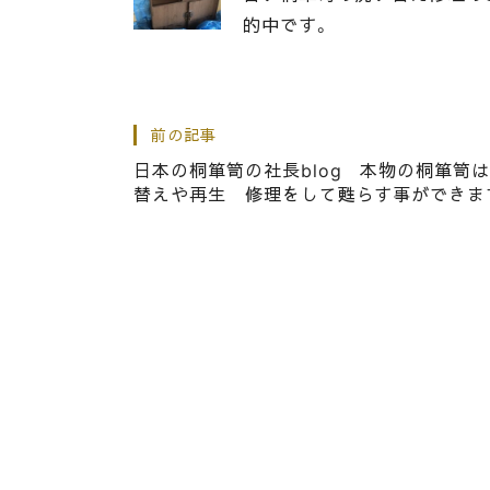
的中です。
|
2020.10.29
社長ブログ
前の記事
桐箪笥の社長ブログ 飛び石
日本の桐箪笥の社長blog 本物の桐箪笥
替えや再生 修理をして甦らす事ができま
|
2019.09.03
社長ブログ
こだわりの桐箪笥の社長ブロ
した。不思議な感じがしまし