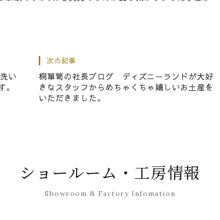
次の記事
でフロントガラスが割れてしまいました。
は洗い
桐箪笥の社長ブログ ディズニーランドが大好
す。
きなスタッフからめちゃくちゃ嬉しいお土産を
いただきました。
グ 春木祭礼合同会議の会議場がズンバの会場になりま
た。
ショールーム・工房情報
Showroom & Factory Infomation