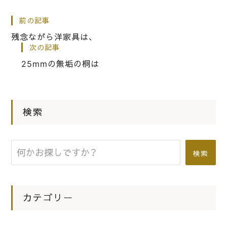
桐たんすの社長ブログ 前後際断とい
前の記事
う言葉の意味
残念ながら洋家具は、
次の記事
|
25mmの無垢の桐は
2021.07.02
社長ブログ
桐の箪笥のお仕事を１００年以上長く
お仕事させていただいていると兄弟の
桐箪笥に出会えます。
検索
|
2023.05.11
社長ブログ
検索
思い出の桐箪笥の洗い替え修理のご依
頼
カテゴリー