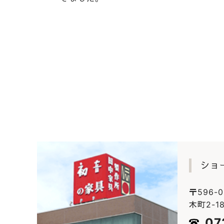
|
2019.10.29
社長ブログ
こだわりの日本の桐箪笥屋の
修理のご依頼です。
ショ
〒596-
木町2-18
07