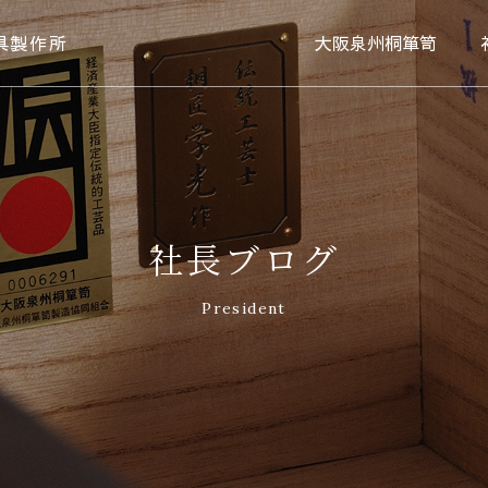
具製作所
大阪泉州桐箪笥
社長ブログ
President