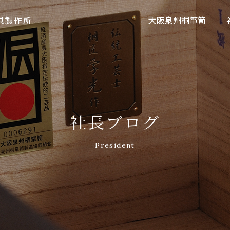
具製作所
大阪泉州桐箪笥
社長ブログ
President