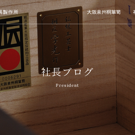
具製作所
大阪泉州桐箪笥
社長ブログ
President